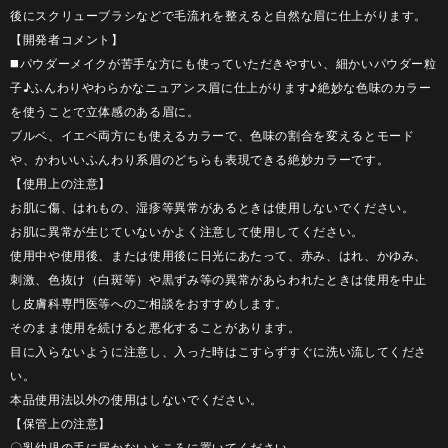
後にスクリューブラシなどで毛流れを整えると自然な眉に仕上がります。
【開発者コメント】
◼️パウダーメイクが苦手な方にも使っていただきやすい、細かいパウダー粒
子♪ふんわりやわらかなニュアンス眉に仕上がります♪絶妙な色味のカラー
を使うことで立体感のある眉に。
ブルベ、イエベ両方にも使えるカラーで、色味の割合を変えるとモード
や、かわいいふんわり系眉のどちらも表現できる絶妙カラーです。
【使用上の注意】
お肌に傷、はれもの、湿疹等異常があるときは使用しないでください。
お肌に異常が生じていないかよく注意して使用してください。
使用中や使用後、または使用後に日光にあたって、赤み、はれ、かゆみ、
刺激、色抜け（白斑等）や黒ずみ等の異常があらわれたときは使用を中止
し皮膚科専門医等へのご相談をおすすめします。
そのまま使用を続けると悪化することがあります。
目に入らないように注意し、入った時はこすらずすぐに洗い流してくださ
い。
本品使用法以外の使用はしないでください。
【保管上の注意】
〇乳幼児の手に届かないところに置いてください。