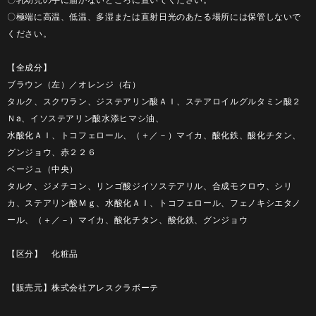
〇極端に高温、低温、多湿または直射日光のあたる場所には保管しないで
ください。
【全成分】
ブラウン（左）／オレンジ（右）
タルク、スクワラン、ジステアリン酸ＡＩ、ステアロイルグルタミン酸２
Ｎa、イソステアリン酸水添ヒマシ油、
水酸化ＡＩ、トコフェロール、（＋／－）マイカ、酸化鉄、酸化チタン、
グンジョウ、赤２２６
ベージュ（中央）
タルク、ジメチコン、リンゴ酸ジイソステアリル、合成モクロウ、シリ
カ、ステアリン酸Ｍｇ、水酸化ＡＩ、トコフェロール、フェノキシエタノ
ール、（＋／－）マイカ、酸化チタン、酸化鉄、グンジョウ
【区分】 化粧品
【販売元】株式会社アレスクラボーテ